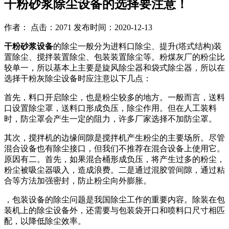
干粉砂浆除尘设备的选择要注意！
作者： 点击：2071 发布时间：2020-12-13
干粉砂浆设备
的除尘一般分为进料口除尘、提升(塔式结构)装
置除尘、搅拌装置除尘、包装装置除尘等。粉煤灰厂的粉尘比
较单一，所以基本上主要是旋风除尘器和袋式除尘器，所以在
选择干粉灰除尘设备时应注意以下几点：
首先，料口开启除尘，也是粉尘较多的地方。一般而言，送料
口设置除尘罩，送料口形成负压，除尘作用。但在人工装料
时，防尘罩会产生一定的阻力，许多厂家选择不加防尘罩。
其次，搅拌机的边缘间隙是搅拌机产生粉尘的主要场所。尽管
混合设备也有除尘接口，但我们不推荐在混合设备上使用它。
原因有二。首先，如果混合桶形成负压，将产生过多的粉尘，
粉尘被吸尘器吸入，造成浪费。二是通过混胶管间隙，通过粘
合等方法加强密封，防止粉尘向外膨胀。
，包装设备的除尘问题是我国除尘工作的重要内容。除装在包
装机上的除尘设备外，还需要与包装袋开口和喷料口尺寸相匹
配，以降低除尘效率。