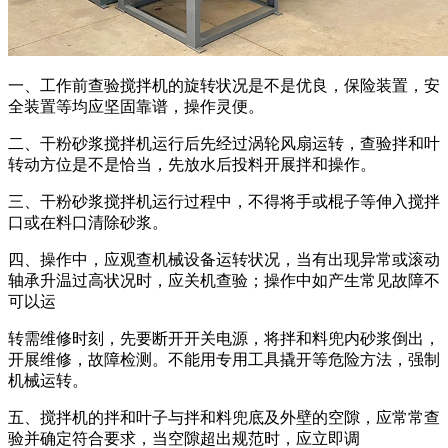
一、工作前查验搅拌机的旋转状况是不是优良，保险装置，安
全装置等均应坚固靠谱，操作灵便。
二、干粉砂浆搅拌机运行后先经过涡轮风扇运转，查验拌和叶
转动方位是不是恰当，先放水后投料开展拌和操作。
三、干粉砂浆搅拌机运行过程中，不得将手或棍子等伸入搅拌
口或在料口清除砂浆。
四、操作中，应观查机械设备运转状况，当有出现异常或滚动
轴承升温过高状况时，应关机查验；操作中如产生常见故障不
可以运
转需维修时刻，先要断开开关电源，将拌和料兜内砂浆倒出，
开展维修，故障检测。不能用专用工具撬开等危险方法，强制
机械运转。
五、搅拌机的拌和叶子与拌和料兜底及外壁的空隙，应常常查
验并确定符合要求，当空隙超出规范时，应立即调