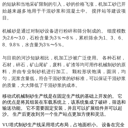
的短缺和当地采矿限制的引入，砂的价格飞涨，机加工砂已开
始越来越多地用于干混砂浆和混凝土中。 搅拌站等建设项
目。
机械砂是通过对制砂设备进行粉碎和筛分制成的。 细度模数
为2.6〜3.0，石粉含量为3％〜8％，累积筛余为1、3、6、
8、9.8％，水含量为3％〜5％。
与目前的河沙短缺相比，机加工沙被广泛使用。 各种石材，
石材，碎石，矿山尾矿，废料，矿渣等均可用作机械制砂的原
料，并由专业制砂机进行加工。 颗粒形状饱满，圆润，均
匀，泥浆含量低，符合干混砂浆的砂标准，可以保证干混砂浆
的质量，大大降低了干混砂浆的成本。
移动式机械制砂生产线是在固定生产线的基础上开发的。 它
的优点是将其组装在车载系统上，该系统集成了破碎，筛选和
输送功能。 它不需要固定安装，并且可以扩展组件并可以起
沙。 生产后更改到另一个生产站点更加方便和灵活。
VU塔式制砂生产线采用塔式布局，占地面积小。 设备在完全